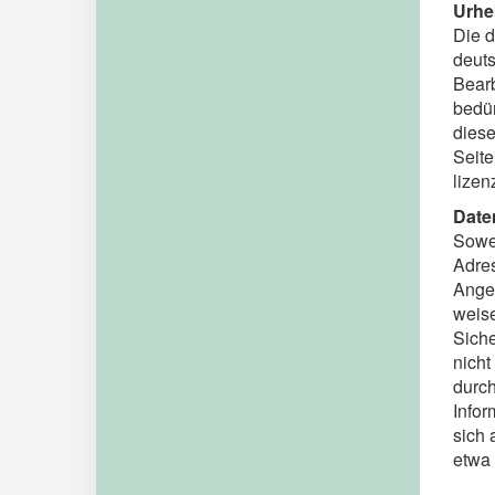
Urhe
Die d
deuts
Bearb
bedür
diese
Seite
lizen
Date
Sowei
Adres
Angeb
weise
Siche
nicht
durch
Infor
sich 
etwa 