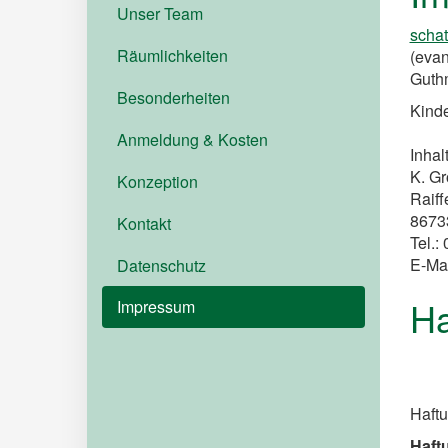
Unser Team
schat
Räumlichkeiten
(evan
Guth
Besonderheiten
Kinde
Anmeldung & Kosten
Inhal
K. Gr
Konzeption
Raiff
8673
Kontakt
Tel.:
E-Ma
Datenschutz
Ha
Impressum
Haft
Haftu