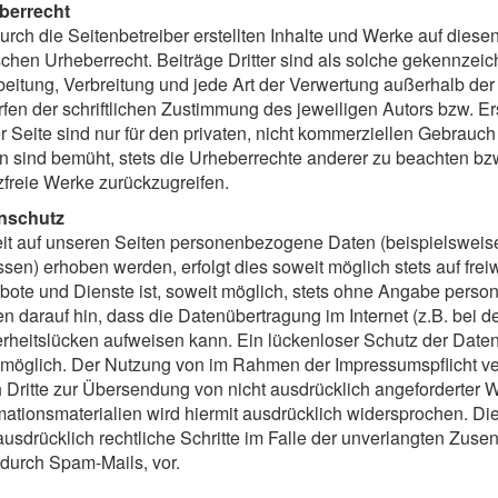
berrecht
urch die Seitenbetreiber erstellten Inhalte und Werke auf diese
chen Urheberrecht. Beiträge Dritter sind als solche gekennzeich
eitung, Verbreitung und jede Art der Verwertung außerhalb de
fen der schriftlichen Zustimmung des jeweiligen Autors bzw. E
r Seite sind nur für den privaten, nicht kommerziellen Gebrauch 
n sind bemüht, stets die Urheberrechte anderer zu beachten bzw.
zfreie Werke zurückzugreifen.
nschutz
t auf unseren Seiten personenbezogene Daten (beispielsweise
sen) erhoben werden, erfolgt dies soweit möglich stets auf freiw
ote und Dienste ist, soweit möglich, stets ohne Angabe pers
n darauf hin, dass die Datenübertragung im Internet (z.B. bei 
rheitslücken aufweisen kann. Ein lückenloser Schutz der Daten v
 möglich. Der Nutzung von im Rahmen der Impressumspflicht ver
 Dritte zur Übersendung von nicht ausdrücklich angeforderter
mationsmaterialien wird hiermit ausdrücklich widersprochen. Die
ausdrücklich rechtliche Schritte im Falle der unverlangten Zu
durch Spam-Mails, vor.