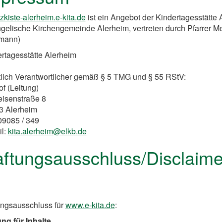
zkiste-alerheim.e-kita.de
ist ein Angebot der Kindertagesstätte 
gelische Kirchengemeinde Alerheim, vertreten durch Pfarrer 
mann)
rtagesstätte Alerheim
tlich Verantwortlicher gemäß § 5 TMG und § 55 RStV:
of (Leitung)
eisenstraße 8
3 Alerheim
 09085 / 349
il:
kita.alerheim@elkb.de
ftungsausschluss/Disclaime
ungsausschluss für
www.e-kita.de
:
ng für Inhalte