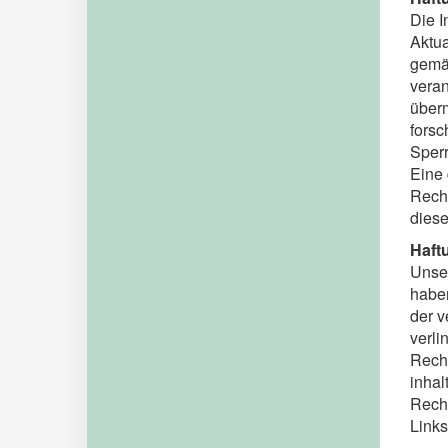
Die I
Aktua
gemäß
veran
überm
forsc
Sperr
Eine 
Recht
diese
Haft
Unser
haben
der v
verli
Recht
inhal
Recht
Link