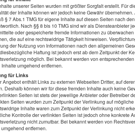
nhalte unserer Seiten wurden mit größter Sorgfalt erstellt. Für di
lität der Inhalte können wir jedoch keine Gewähr übernehmen. 
 § 7 Abs.1 TMG für eigene Inhalte auf diesen Seiten nach de
twortlich. Nach §§ 8 bis 10 TMG sind wir als Diensteanbieter jed
ittelte oder gespeicherte fremde Informationen zu überwache
hen, die auf eine rechtswidrige Tätigkeit hinweisen. Verpflichtu
ung der Nutzung von Informationen nach den allgemeinen Gese
diesbezügliche Haftung ist jedoch erst ab dem Zeitpunkt der Ke
sverletzung möglich. Bei bekannt werden von entsprechenden
 Inhalte umgehend entfernen.
ung für Links
 Angebot enthält Links zu externen Webseiten Dritter, auf deren
. Deshalb können wir für diese fremden Inhalte auch keine Ge
erlinkten Seiten ist stets der jeweilige Anbieter oder Betreiber d
nkten Seiten wurden zum Zeitpunkt der Verlinkung auf mögliche
swidrige Inhalte waren zum Zeitpunkt der Verlinkung nicht erk
tliche Kontrolle der verlinkten Seiten ist jedoch ohne konkrete 
sverletzung nicht zumutbar. Bei bekannt werden von Rechtsver
s umgehend entfernen.